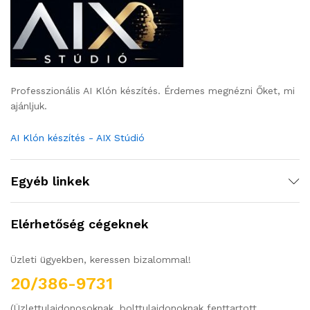
Professzionális AI Klón készítés. Érdemes megnézni Őket, mi
ajánljuk.
AI Klón készítés - AIX Stúdió
Egyéb linkek
Elérhetőség cégeknek
Üzleti ügyekben, keressen bizalommal!
20/386-9731
(Üzlettulajdonosoknak, bolttulajdonoknak fenttartott