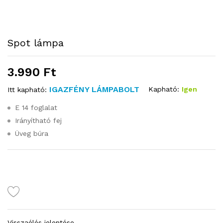
Spot lámpa
3.990
Ft
IGAZFÉNY LÁMPABOLT
Kapható:
Igen
Itt kapható:
E 14 foglalat
Irányítható fej
Üveg búra
Visszaélés jelentése