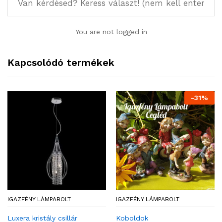
You are not logged in
Kapcsolódó termékek
-
31
%
IGAZFÉNY LÁMPABOLT
IGAZFÉNY LÁMPABOLT
Luxera kristály csillár
Koboldok