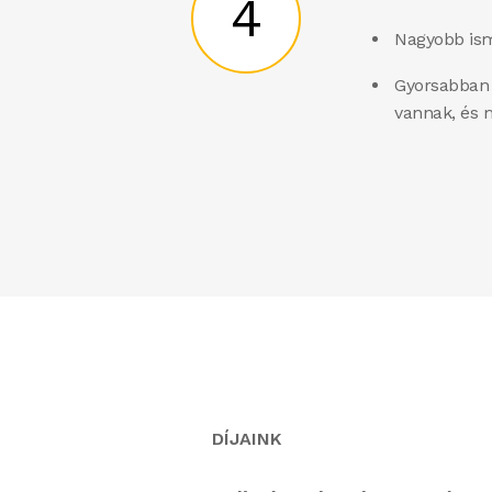
4
Nagyobb ism
Gyorsabban 
vannak, és m
DÍJAINK