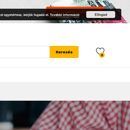
Részletekért kattintson
Elfogad
el egyetértesz, kérjük fogadd el.
További információ
Keresés
0