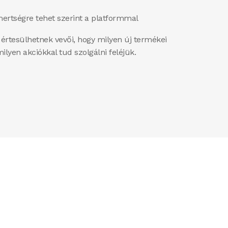
ertségre tehet szerint a platformmal
értesülhetnek vevői, hogy milyen új termékei
ilyen akciókkal tud szolgálni feléjük.