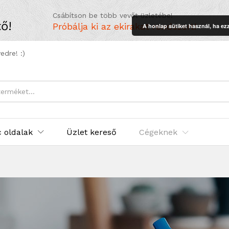
Csábítson be több vevőt üzletébe!
ő!
Próbálja ki az ekirakat rendszert!
A honlap sütiket használ, ha ezz
edre! :)
 oldalak
Üzlet kereső
Cégeknek