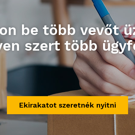
on be több vevőt ü
en szert több ügyf
Ekirakatot szeretnék nyitni