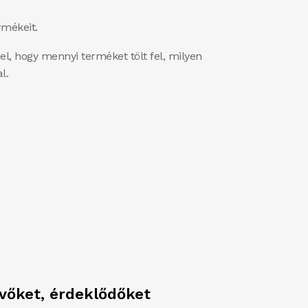
rmékeit.
el, hogy mennyi terméket tölt fel, milyen
l.
evőket, érdeklődőket