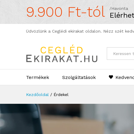
9.900 Ft-tól
/Havonta
Elérhet
Üdvözlünk a Ceglédi ekirakat oldalon. Nézz szét kedv
Kategóriák
Termékek
Szolgáltatások
Kedvenc
Kezdőoldal
/
Érdekel