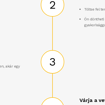
2
Töltse fel te
Ön döntheti 
gyakoriságga
3
en, akár egy
Várja a v