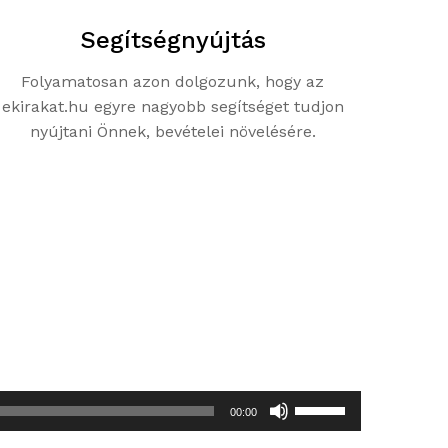
Segítségnyújtás
Folyamatosan azon dolgozunk, hogy az
ekirakat.hu egyre nagyobb segítséget tudjon
nyújtani Önnek, bevételei növelésére.
:
A
00:00
hangerő
növeléséhez,