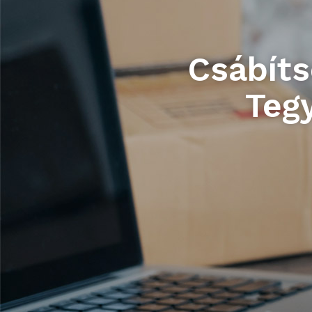
Csábíts
Tegy