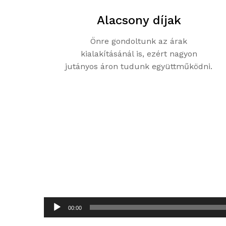
Alacsony díjak
Önre gondoltunk az árak
kialakításánál is, ezért nagyon
jutányos áron tudunk együttműködni.
Audió
00:00
lejátszó