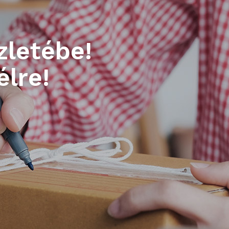
zletébe!
élre!