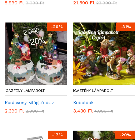
8.990
Ft
21.590
Ft
9.990
Ft
23.990
Ft
-
20
%
-
31
%
IGAZFÉNY LÁMPABOLT
IGAZFÉNY LÁMPABOLT
Karácsonyi világító dísz
Koboldok
2.390
Ft
3.430
Ft
2.990
Ft
4.990
Ft
-
17
%
-
20
%