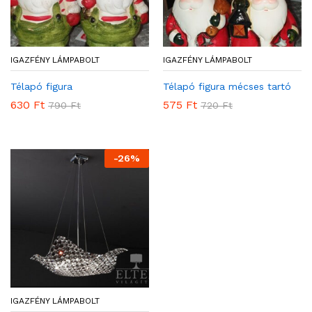
IGAZFÉNY LÁMPABOLT
IGAZFÉNY LÁMPABOLT
Télapó figura
Télapó figura mécses tartó
630
Ft
575
Ft
790
Ft
720
Ft
-
26
%
IGAZFÉNY LÁMPABOLT