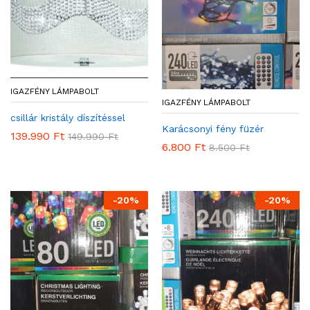
IGAZFÉNY LÁMPABOLT
IGAZFÉNY LÁMPABOLT
csillár kristály díszítéssel
Karácsonyi fény füzér
139.990
Ft
149.990
Ft
6.800
Ft
8.500
Ft
-
20
%
-
20
%