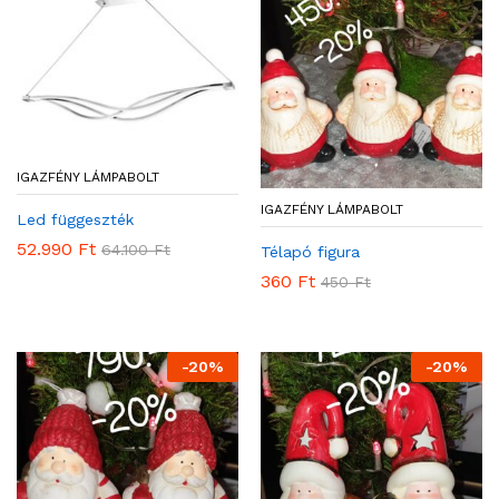
IGAZFÉNY LÁMPABOLT
IGAZFÉNY LÁMPABOLT
Led függeszték
52.990
Ft
64.100
Ft
Télapó figura
360
Ft
450
Ft
-
20
%
-
20
%