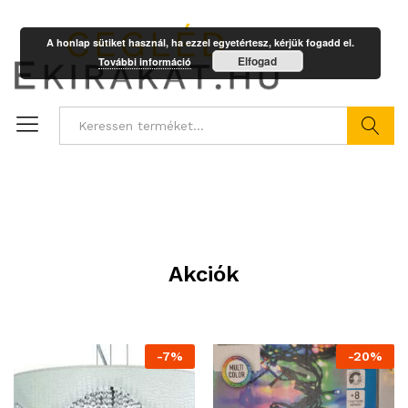
A honlap sütiket használ, ha ezzel egyetértesz, kérjük fogadd el.
Elfogad
További információ
Keresés
Akciók
-
7
%
-
20
%