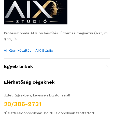
Professzionális AI Klón készítés. Érdemes megnézni Őket, mi
ajánljuk.
AI Klón készítés - AIX Stúdió
Egyéb linkek
Elérhetőség cégeknek
Üzleti ügyekben, keressen bizalommal!
20/386-9731
(Üzlettulajdonosoknak, bolttulajdonoknak fenttartott