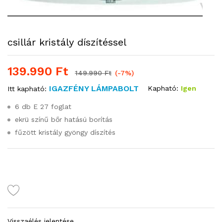
csillár kristály díszítéssel
139.990
Ft
149.990
Ft
(-7%)
IGAZFÉNY LÁMPABOLT
Kapható:
Igen
Itt kapható:
6 db E 27 foglat
ekrü színű bőr hatású borítás
fűzött kristály gyöngy díszítés
Visszaélés jelentése