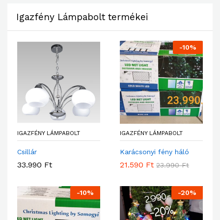
Igazfény Lámpabolt termékei
-
10
%
IGAZFÉNY LÁMPABOLT
IGAZFÉNY LÁMPABOLT
Csillár
Karácsonyi fény háló
33.990
Ft
21.590
Ft
23.990
Ft
-
10
%
-
20
%