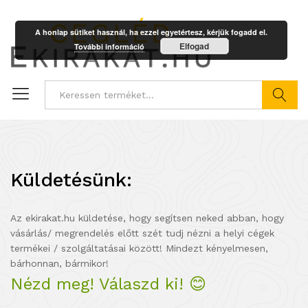
A honlap sütiket használ, ha ezzel egyetértesz, kérjük fogadd el.
Elfogad
További információ
Keresés
Egy fantasztikus és nagyszerű újdonság!
Küldetésünk:
hogy meg tudd nézni, ki tudd
választani mielőtt vásárolsz
😉
Az ekirakat.hu küldetése, hogy segítsen neked abban, hogy
vásárlás/ megrendelés előtt szét tudj nézni a helyi cégek
termékei / szolgáltatásai között! Mindezt kényelmesen,
Nézd meg az üzletek ekirakatát, hogy milyen termékeik,
bárhonnan, bármikor!
szolgáltatásaik vannak, hogy mik az akciók, és ha valami
Nézd meg! Válaszd ki! 😊
megtetszik, akkor ...