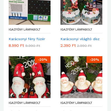
IGAZFÉNY LÁMPABOLT
IGAZFÉNY LÁMPABOLT
Karácsonyi fény füzér
Karácsonyi világító dísz
8.990
Ft
2.390
Ft
9.990
Ft
2.990
Ft
-
20
%
-
20
%
IGAZFÉNY LÁMPABOLT
IGAZFÉNY LÁMPABOLT