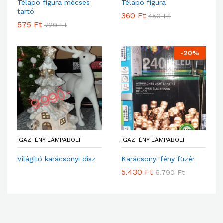
Télapó figura mécses
Télapó figura
tartó
360
Ft
450
Ft
575
Ft
720
Ft
-
20
%
IGAZFÉNY LÁMPABOLT
IGAZFÉNY LÁMPABOLT
Világító karácsonyi dísz
Karácsonyi fény füzér
5.430
Ft
6.790
Ft