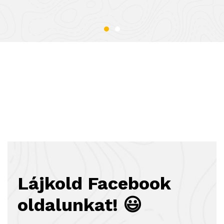
Nézz szét! 😊
Lájkold Facebook
oldalunkat! 😃